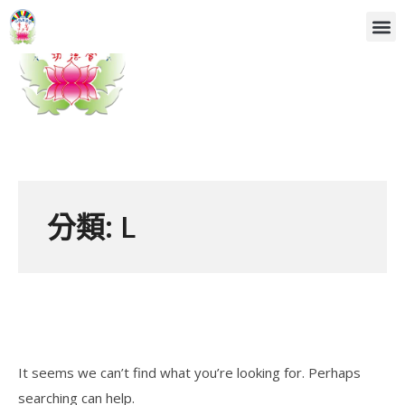
分類:
L
It seems we can’t find what you’re looking for. Perhaps
searching can help.