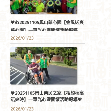
💗👍20251105鳳山慈心園【金風送爽
慈心園】—華光心靈關懷活動報導💖
🫶
2026/01/23
💗20251105岡山榮民之家【相約秋高
氣爽時】—華光心靈關懷活動報導💖
2026/01/23