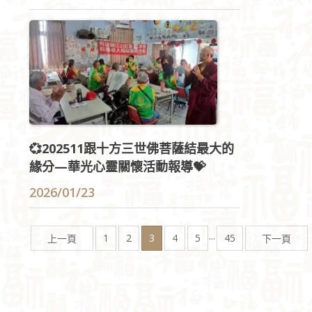
💞202511跟十方三世佛菩薩結最大的
緣分—華光心靈關懷活動報導💝
2026/01/23
...
1
2
3
4
5
45
上一頁
下一頁