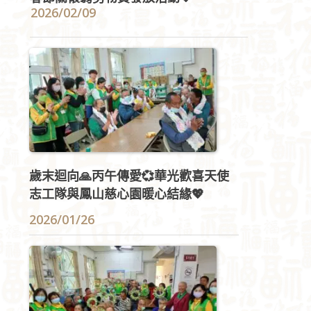
2026/02/09
歲末迴向🙏丙午傳愛💞華光歡喜天使
志工隊與鳳山慈心園暖心結緣💖
2026/01/26