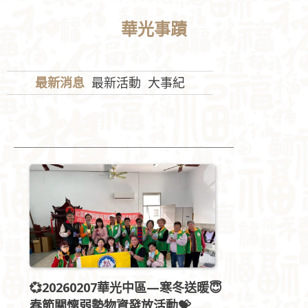
華光事蹟
最新消息
最新活動
大事紀
💞20260207華光中區—寒冬送暖😇
春節關懷弱勢物資發放活動💝