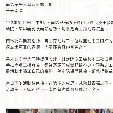
南區華光義剪及義診活動
華光南區
102年6月9日上午9點，南區華光功德會由邱會長及十
幼院，舉辦義剪及義診活動，對象是青山育幼院院童。
南區此次義剪活動，青山育幼院三十位院童在志工阿姨的
發露出滿意的表情，大家都變身帥哥美女。
另外此次華光同時提供義診，針對院童因姿勢不正確或運
手推拿矯正括痧後，都笑逐顏開感覺舒暢不少。同時志工
展活動來矯正自己的姿勢，院童現場學習後，都覺得獲益
當日下午活動結束後，在院童的感恩、感激聲祝福之下，
育幼院，大家期待下一次再舉辦義剪及義診活動。