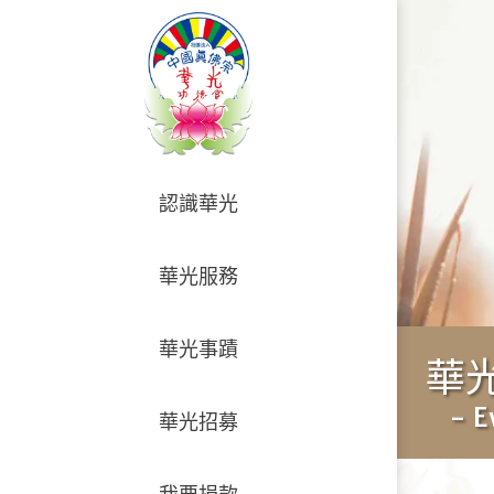
認識華光
華光服務
華光事蹟
華
- E
華光招募
我要捐款