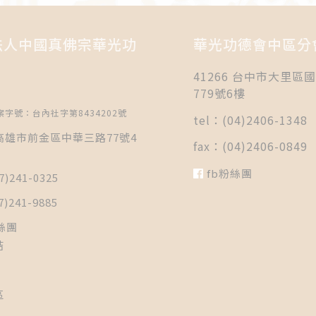
法人中國真佛宗華光功
華光功德會中區分
41266 台中市大里區
779號6樓
字號：台內社字第8434202號
tel：(04)2406-1348
5 高雄市前金區中華三路77號4
fax：(04)2406-0849
fb粉絲團
7)241-0325
7)241-9885
絲團
結
區