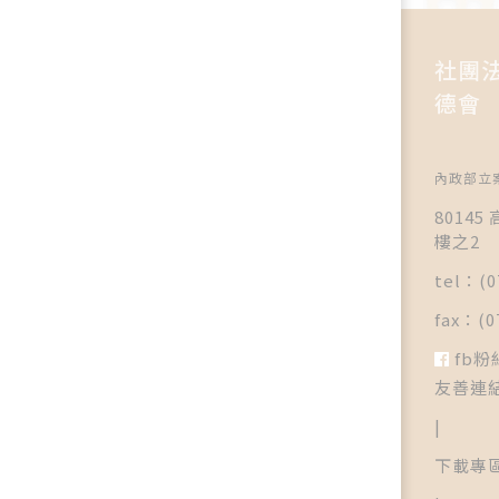
社團
德會
內政部立案
8014
樓之2
tel：(0
fax：(0
fb粉
友善連
|
下載專