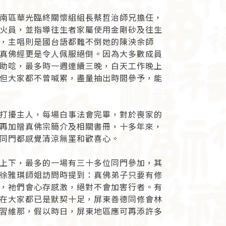
南區華光臨終關懷組組長蔡哲治師兄擔任，
火員，並指導往生者家屬使用金剛砂及往生
，主唱則是國台語都難不倒她的陳泱余師
真佛經更是令人佩服絕倒。因為大多數成員
助唸，最多時一週連續三晚，白天工作晚上
但大家都不曾喊累，盡量抽出時間參予，能
打擾主人，每場白事法會完畢，對於喪家的
再加贈真佛宗簡介及相關書冊，十多年來，
同門都感覺清涼無罣和歡喜心。
上下，最多的一場有三十多位同門參加，其
徐雅琪師姐訪問時提到：真佛弟子只要有修
，祂們會心存感激，絕對不會加害行者。有
在大家都已是默契十足，屏東善德同修會林
習維那，假以時日，屏東地區應可再添許多