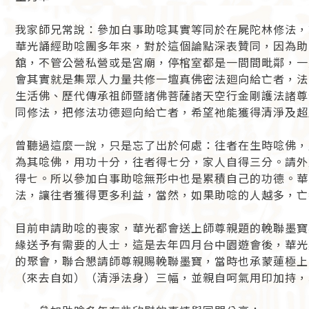
我家師兄常說：參加白事助唸其實等同於在屍陀林修法，
華光誦經助唸團多年來，對於這個論點深表贊同，因為助
舘，不管公營私營或是宮廟，停棺室都是一間間毗鄰，一
會其實就是集眾人力量共修一壇真佛密法廻向給亡者，法
生活佛、歷代傳承祖師暨諸佛菩薩諸天空行金剛護法諸尊
同修法，把修法功德廻向給亡者，希望祂能獲得清淨及超
曾聽過這麼一說，只是忘了出於何處：往者在生時唸佛，
為其唸佛，用功十分，往者得七分，家人自得三分。請外
得七。所以參加白事助唸無形中也是累積自己的功德。華
法，讓往者獲得更多利益，當然，如果助唸的人越多，亡
目前申請助唸的喪家，華光都會送上師尊親題的輓聯墨寶
緣送予有需要的人士，這是去年四月台中園遊會後，華光
的聚會，聯合懇請師尊親賜輓聯墨寶，當時也承蒙蓮極上
（來去自如）（清淨法身）三幅，並親自呵氣用印加持，