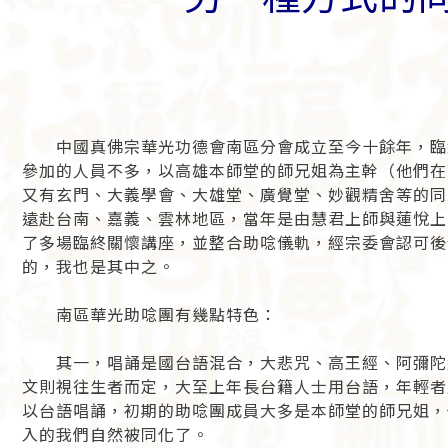
中國真佛宗華光功德會南區分會成立至今十餘年，臨
參加的人員不多，以高雄本師堂的師兄姐為主幹（他們在
又有玄門、大義學會、大雄堂、廣覺堂、妙觀精舍等的同
遠赴台南、嘉義、雲林地區，當年是由慧君上師與蓮悅上
了多場臨終關懷講座，並整合助唸儀軌，經宗委會認可後
的，我也是其中之。
南區華光助唸團有幾點特色：
其一，唱誦是國台語混合，大悲咒、高王經、阿彌陀
文則視往生者而定，大至上年長台籍人士用台語，年輕者
以台語唱誦，初期的助唸團成員大多是本師堂的師兄姐，
入的我們自然被同化了。