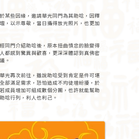
於某些因緣，邀請華光同門為其助唸，因釋
壇，以示尊敬，當日攝得放光照片，也更加
經同門介紹助唸後，原本扭曲憤忿的臉變得
人都感到驚異與歡喜，更深深體認到真佛密
議。
華光再次前往，雖說助唸受到肯定是件可堪
全部滿足需求，恐怕造成不均徒增紛擾，於
若成員增加可組成數個分團，也許就能幫助
助唸行列，利人也利己。