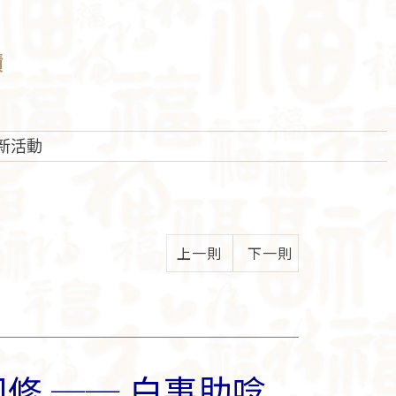
蹟
新活動
上一則
下一則
修 ── 白事助唸