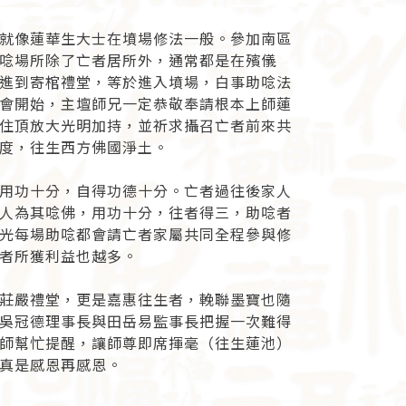
就像蓮華生大士在墳場修法一般。參加南區
唸場所除了亡者居所外，通常都是在殯儀
進到寄棺禮堂，等於進入墳場，白事助唸法
會開始，主壇師兄一定恭敬奉請根本上師蓮
住頂放大光明加持，並祈求攝召亡者前來共
度，往生西方佛國淨土。
用功十分，自得功德十分。亡者過往後家人
人為其唸佛，用功十分，往者得三，助唸者
光每場助唸都會請亡者家屬共同全程參與修
者所獲利益也越多。
莊嚴禮堂，更是嘉惠往生者，輓聯墨寶也隨
吳冠德理事長與田岳易監事長把握一次難得
師幫忙提醒，讓師尊即席揮毫（往生蓮池）
真是感恩再感恩。