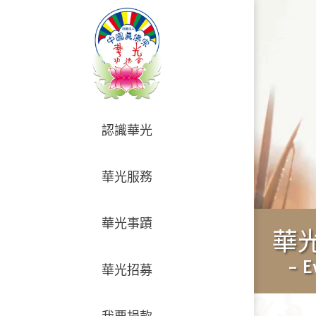
認識華光
華光服務
華光事蹟
華
- E
華光招募
我要捐款