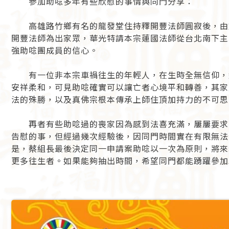
參加助唸多年有些欣慰的事情與同門分享：
高雄路竹鄉有名的龍發堂住持釋開豐法師圓寂後，由
開豐法師為出家眾，華光特請本宗蓮國法師從台北南下主
強助唸團成員的信心。
有一位非本宗車禍往生的年輕人，在生時全無信仰，
安祥柔和，可見助唸確實可以讓亡者心境平和轉善，其家
法的殊勝，以及真佛宗根本傳承上師住頂加持力的不可思
再者有些助唸過的喪家因為感到法喜充滿，屢屢要求
告慰的事，但經過幾次經驗後，因同門時間實在有限無法
是，蔡組長最後決定同一申請案助唸以一次為原則，將來
更多往生者。如果能夠抽出時間，希望同門都能踴躍參加