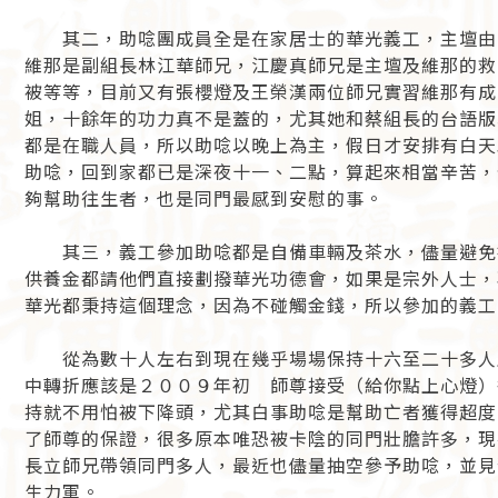
其二，助唸團成員全是在家居士的華光義工，主壇由
維那是副組長林江華師兄，江慶真師兄是主壇及維那的救
被等等，目前又有張櫻燈及王榮漢兩位師兄實習維那有成
姐，十餘年的功力真不是蓋的，尤其她和蔡組長的台語版
都是在職人員，所以助唸以晚上為主，假日才安排有白天
助唸，回到家都已是深夜十一、二點，算起來相當辛苦，
夠幫助往生者，也是同門最感到安慰的事。
其三，義工參加助唸都是自備車輛及茶水，儘量避免
供養金都請他們直接劃撥華光功德會，如果是宗外人士，
華光都秉持這個理念，因為不碰觸金錢，所以參加的義工
從為數十人左右到現在幾乎場場保持十六至二十多人
中轉折應該是２００９年初 師尊接受（給你點上心燈）
持就不用怕被下降頭，尤其白事助唸是幫助亡者獲得超度
了師尊的保證，很多原本唯恐被卡陰的同門壯膽許多，現
長立師兄帶領同門多人，最近也儘量抽空參予助唸，並見
生力軍。