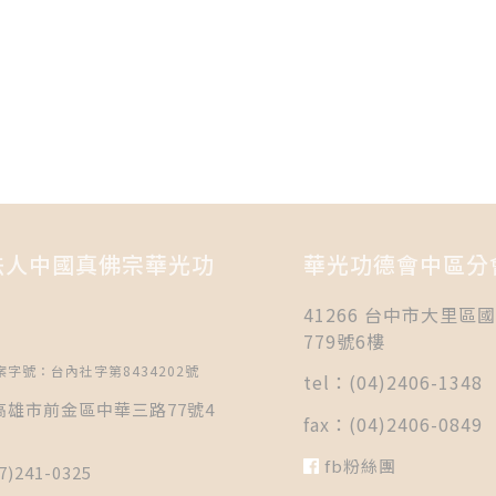
法人中國真佛宗華光功
華光功德會中區分
41266 台中市大里區
779號6樓
字號：台內社字第8434202號
tel：(04)2406-1348
5 高雄市前金區中華三路77號4
fax：(04)2406-0849
fb粉絲團
7)241-0325