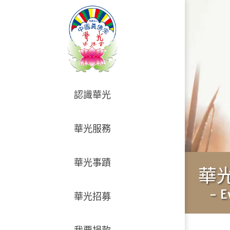
認識華光
華光服務
華光事蹟
華
- E
華光招募
我要捐款