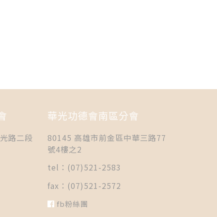
會
華光功德會南區分會
國光路二段
80145 高雄市前金區中華三路77
號4樓之2
tel：(07)521-2583
fax：(07)521-2572
fb粉絲團