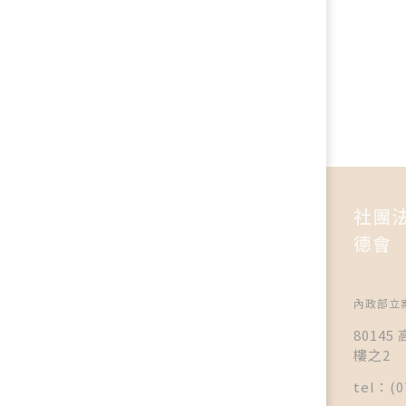
社團
德會
內政部立案
8014
樓之2
tel：(0