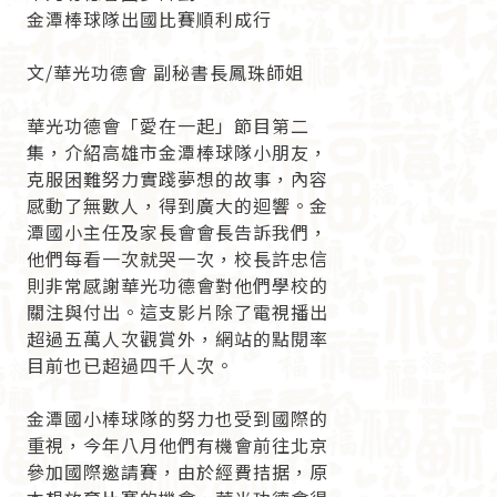
金潭棒球隊出國比賽順利成行
文/華光功德會 副秘書長鳳珠師姐
華光功德會「愛在一起」節目第二
集，介紹高雄市金潭棒球隊小朋友，
克服困難努力實踐夢想的故事，內容
感動了無數人，得到廣大的迴響。金
潭國小主任及家長會會長告訴我們，
他們每看一次就哭一次，校長許忠信
則非常感謝華光功德會對他們學校的
關注與付出。這支影片除了電視播出
超過五萬人次觀賞外，網站的點閱率
目前也已超過四千人次。
金潭國小棒球隊的努力也受到國際的
重視，今年八月他們有機會前往北京
參加國際邀請賽，由於經費拮据，原