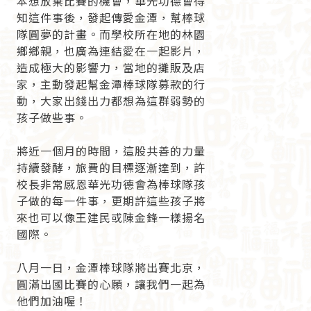
本想放棄比賽的機會，華光功德會得
知這件事後，發起傳愛金潭，幫棒球
隊圓夢的計畫。而學校所在地的林園
鄉鄉親，也廣為連結愛在一起影片，
造成極大的影響力，當地的攤販及店
家，主動發起幫金潭棒球隊募款的行
動，大家出錢出力都想為這群弱勢的
孩子做些事。
將近一個月的時間，這股共善的力量
持續發酵，旅費的目標逐漸達到，許
校長非常感恩華光功德會為棒球隊孩
子做的每一件事，更期許這些孩子將
來也可以像王建民或陳金鋒一樣揚名
國際。
八月一日，金潭棒球隊將出賽北京，
圓滿出國比賽的心願，讓我們一起為
他們加油喔！