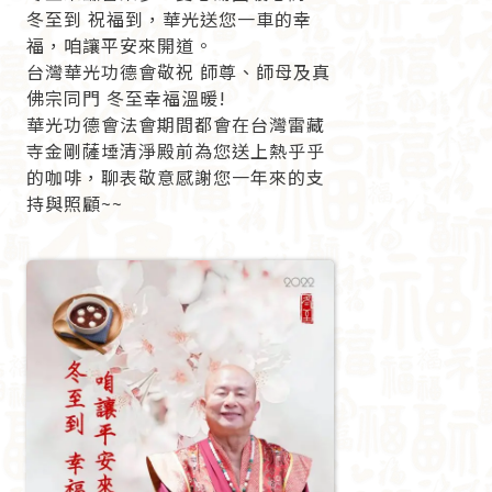
冬至到 祝福到，華光送您一車的幸
福，咱讓平安來開道。
台灣華光功德會敬祝 師尊、師母及真
佛宗同門 冬至幸福溫暖!
華光功德會法會期間都會在台灣雷藏
寺金剛薩埵清淨殿前為您送上熱乎乎
的咖啡，聊表敬意感謝您一年來的支
持與照顧~~