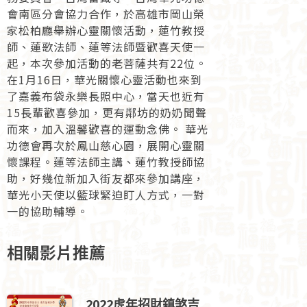
會南區分會協力合作，於高雄市岡山榮
家松柏廳舉辦心靈關懷活動，蓮竹教授
師、蓮歌法師、蓮等法師暨歡喜天使一
起，本次參加活動的老菩薩共有22位。
在1月16日，華光關懷心靈活動也來到
了嘉義布袋永樂長照中心，當天也近有
15長輩歡喜參加，更有鄰坊的奶奶聞聲
而來，加入溫馨歡喜的運動念佛。 華光
功德會再次於鳳山慈心園，展開心靈關
懷課程。蓮等法師主講、蓮竹教授師協
助，好幾位新加入街友都來參加講座，
華光小天使以籃球緊迫盯人方式，一對
一的協助輔導。
相關影片推薦
2022虎年招財鎮煞吉