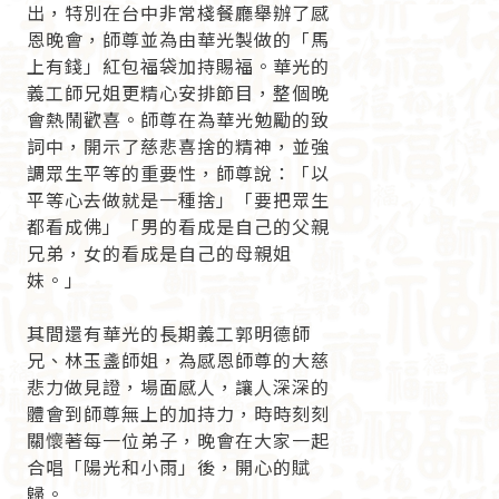
出，特別在台中非常棧餐廳舉辦了感
恩晚會，師尊並為由華光製做的「馬
上有錢」紅包福袋加持賜福。華光的
義工師兄姐更精心安排節目，整個晚
會熱鬧歡喜。師尊在為華光勉勵的致
詞中，開示了慈悲喜捨的精神，並強
調眾生平等的重要性，師尊說：「以
平等心去做就是一種捨」「要把眾生
都看成佛」「男的看成是自己的父親
兄弟，女的看成是自己的母親姐
妹。」
其間還有華光的長期義工郭明德師
兄、林玉盞師姐，為感恩師尊的大慈
悲力做見證，場面感人，讓人深深的
體會到師尊無上的加持力，時時刻刻
關懷著每一位弟子，晚會在大家一起
合唱「陽光和小雨」後，開心的賦
歸。