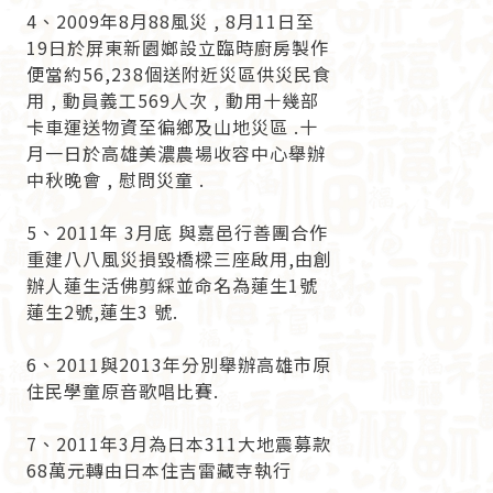
4、2009年8月88風災 , 8月11日至
19日於屏東新園嫏設立臨時廚房製作
便當約56,238個送附近災區供災民食
用 , 動員義工569人次 , 動用十幾部
卡車運送物資至徧鄉及山地災區 .十
月一日於高雄美濃農場收容中心舉辦
中秋晚會 , 慰問災童 .
5、2011年 3月底 與嘉邑行善團合作
重建八八風災損毀橋樑三座啟用,由創
辦人蓮生活佛剪綵並命名為蓮生1號
蓮生2號,蓮生3 號.
6、2011與2013年分別舉辦高雄市原
住民學童原音歌唱比賽.
7、2011年3月為日本311大地震募款
68萬元轉由日本住吉雷藏寺執行