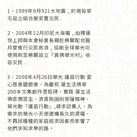
1、1999年9月921大地震 , 於南投草
屯設立組合屋安置災民 .
2、2004年12月印尼大海嘯 , 由釋蓮
悦上師與本會秘書長親赴棉蘭配合圓
月堂進行災民救濟 , 協助全球華光功
德捐款至棉蘭設立『真佛華光村』收
容災民 .
3、2008年4月26日華光 護苗行動 愛
心慈善園遊會，為慶祝 蓮生活佛第
200本文集創作里程碑，實踐 蓮生活
佛悲憫眾生、濟貧助困的菩薩精神，
華光動「護苗行動」,尋求認養人，為
需求的華光小天使建構長久的資糧，
不再因種種的家庭經濟因素而影響了
他們求知求學的路。