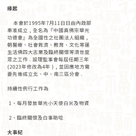
緣起
本會於1995年7月11日日由內政部
奉准成立 , 全名為『中國真佛宗華光
功德會』為全國性之社團法人組織 ,
朝醫療、社會救濟、教育、文化等蓮
生活佛四大志業及臨終關懷等濟世度
眾之工作 . 設理監事會每屆任期三年
(2023年修改為4年 ) , 並因應地方需
要先後成立北、中、南三區分會 .
持續性例行工作為
1、每月發放華光小天使白米及物資
2、臨終關懷及白事助唸
大事紀