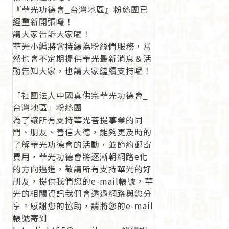
『華光功德會_台灣地區』粉絲團已
經重新開張囉！
請大家告訴大家囉！
華光小編將會持續為粉絲們服務，當
然也會不定期提供華光最新消息＆活
動告知大家，也請大家繼續支持囉！
「社團法人中國真佛宗華光功德會_
台灣地區」粉絲團
為了讓所有支持華光菩提事業的同
門、朋友、善信大德，能夠更及時的
了解華光功德會的活動，並節約郵寄
費用，華光功德會將逐漸朝網路e化
的方向邁進，敬請所有支持華光的好
朋友，提供我們您的e-mail帳號，華
光的相關資訊我們會透過網路與您分
享。感謝您的協助，請將您的e-mail
帳號寄到