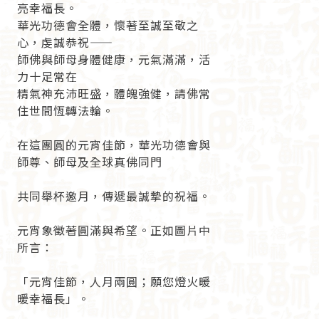
亮幸福長。
華光功德會全體，懷著至誠至敬之
心，虔誠恭祝——
師佛與師母身體健康，元氣滿滿，活
力十足常在
精氣神充沛旺盛，體魄強健，請佛常
住世間恆轉法輪。
在這團圓的元宵佳節，華光功德會與
師尊、師母及全球真佛同門
共同舉杯邀月，傳遞最誠摯的祝福。
元宵象徵著圓滿與希望。正如圖片中
所言：
「元宵佳節，人月兩圓；願您燈火暖
暖幸福長」。