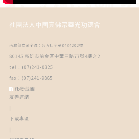
社團法人中國真佛宗華光功德會
內政部立案字號：台內社字第8434202號
80145 高雄市前金區中華三路77號4樓之2
tel：(07)241-0325
fax：(07)241-9885
fb粉絲團
友善連結
|
下載專區
|