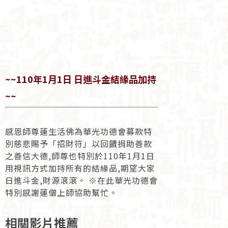
~~110年1月1日 日進斗金結緣品加持
~~
感恩師尊蓮生活佛為華光功德會募款特
別慈悲賜予「招財符」以回饋捐助善款
之善信大德,師尊也特別於110年1月1日
用視訊方式加持所有的結緣品,期望大家
日進斗金,財源滾滾。 ※在此華光功德會
特別感謝蓮僧上師協助幫忙。
相關影片推薦