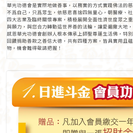
華光功德會是實際地做善事，以務實的方式實踐佛法的慈
不爲自己，只爲眾生，依慈悲喜捨四無量心，朝醫療、社
四大志業及臨終關懷專案，積極展開全面性濟世度眾之重
與願力，與您合力轉動這世界善的法輪，讓愛遍撒大地，
感恩華光功德會創辦人根本傳承上師聖尊蓮生活佛，特別
回饋捐助善款之善信大德，共有四種方案，皆具實用且蘊
物，機會難得敬請把握！