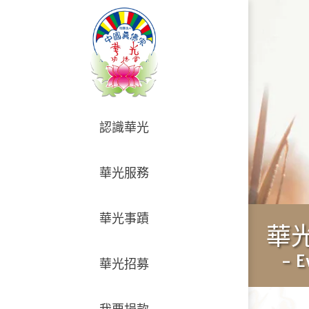
認識華光
華光服務
華光事蹟
華
- E
華光招募
我要捐款