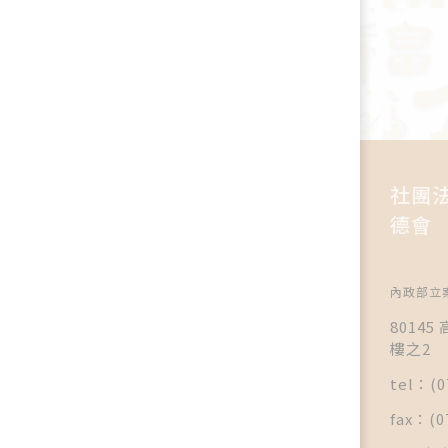
社團
德會
內政部立案
8014
樓之2
tel：(0
fax：(0