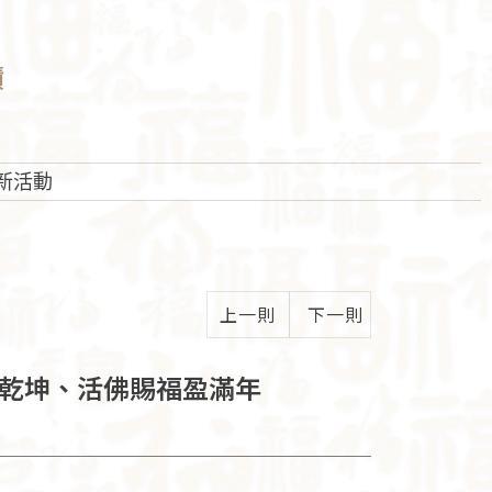
蹟
新活動
上一則
下一則
轉乾坤、活佛賜福盈滿年