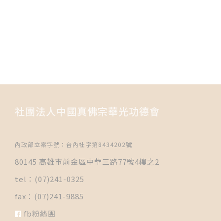
社團法人中國真佛宗華光功德會
內政部立案字號：台內社字第8434202號
80145 高雄市前金區中華三路77號4樓之2
tel：(07)241-0325
fax：(07)241-9885
fb粉絲團