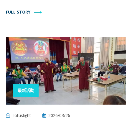
FULL STORY
最新活動
lotuslight
2026/03/26