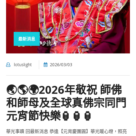
最新消息
lotuslight
2026/03/03
🌏🌎🌍2026年敬祝 師佛
和師母及全球真佛宗同門
元宵節快樂🏮🏮🏮
華光事蹟 回最新消息 恭逢【元宵慶團圓】華光暖心燈，照亮