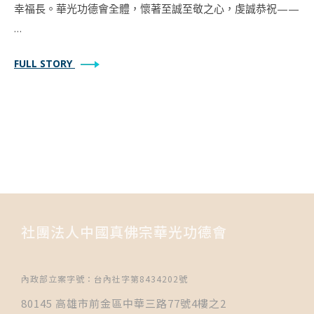
幸福長。華光功德會全體，懷著至誠至敬之心，虔誠恭祝——
…
FULL STORY
社團法人中國真佛宗華光功德會
內政部立案字號：台內社字第8434202號
80145 高雄市前金區中華三路77號4樓之2