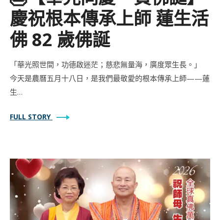
慶祝根本傳承上師 蓮生活
佛 82 歲佛誕
「華光照世間，功德啟迷茫；慈悲無量海，廣度眾生長。」
今天是農曆五月十八日，是我們最敬愛的根本傳承上師——蓮
生…
FULL STORY